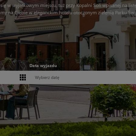
się w wyjątkowym miejscu, tuż przy Kopalni Soli wpisanej na li
my na Ciebie w eleganckim hotelu otoczonym zielenią Parku Św. 
Data wyjazdu
Format daty: DD.MM.RRRR