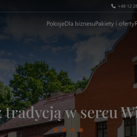
+48 12 2
Pokoje
Dla biznesu
Pakiety i oferty
z tradycją w sercu Wi