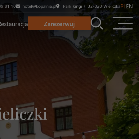
PL
EN
89 81 10
hotel@kopalnia.pl
Park Kingi 7, 32-020 Wieliczka
Restauracja
Zarezerwuj
eliczki