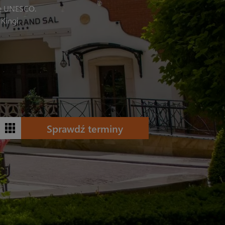
stę UNESCO.
Kingi.
Sprawdź terminy