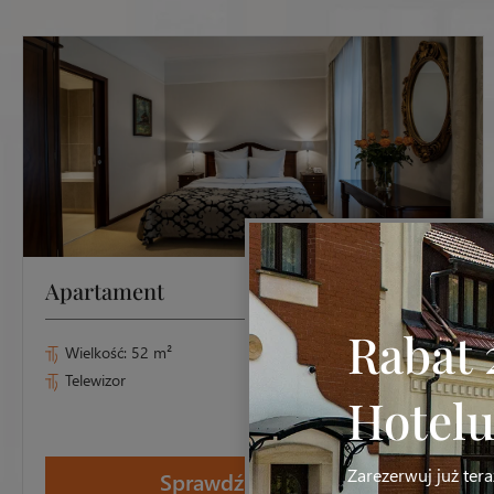
Apartament
od 559 PLN
Rabat 
Wielkość: 52 m²
Część wypoczynkowa
Telewizor
2 łazienki
Hotelu
Zarezerwuj już ter
Sprawdź szczegóły