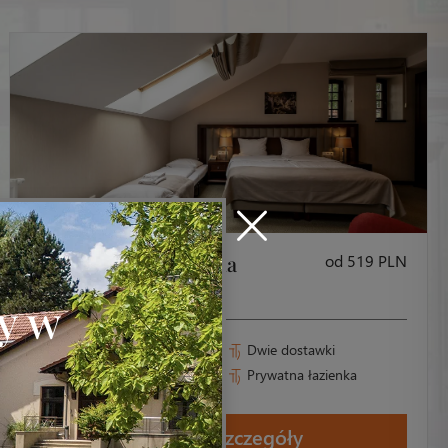
Pokój Double z dwoma
od 519 PLN
dostawkami
y w
Wielkość: 26 m²
Dwie dostawki
Łóżko małżeńskie
Prywatna łazienka
Sprawdź szczegóły