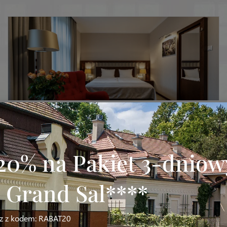
Double
od 409 PLN
20% na Pakiet 3-dniow
Wielkość: 17 m²
Prywatna łazienka
TV oraz WiFi
Łóżko małżeńskie
 Grand Sal****
az z kodem: RABAT20
Sprawdź szczegóły