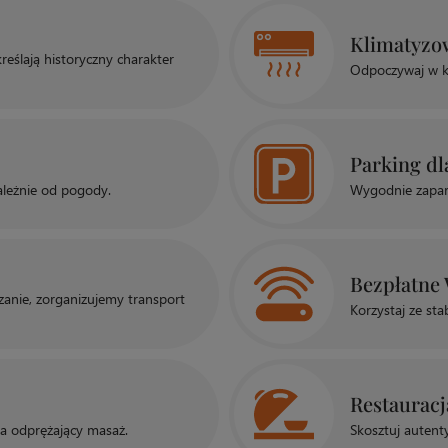
Klimatyzo
reślają historyczny charakter
Odpoczywaj w k
Parking dl
zależnie od pogody.
Wygodnie zapark
Bezpłatne 
dzanie, zorganizujemy transport
Korzystaj ze sta
Restauracj
na odprężający masaż.
Skosztuj autent