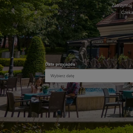
Zatrzymaj 
Czeka
Data przyjazdu
Format daty: DD.MM.RRRR