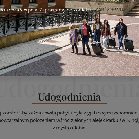
do końca sierpnia. Zapraszamy do kontaktu!
ZAREZERWUJ
Udogodnienia
ój komfort, by każda chwila pobytu była wyjątkowym wspomnienie
iepowtarzalnym położeniem wśród zielonych alejek Parku św. Kin
z myślą o Tobie.