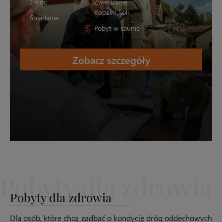
1 noc
Zwiedzanie
Kopalni Soli
Śniadanie
Pobyt w saunie
Zobacz szczegóły
Pobyty dla zdrowia
Dla osób, które chcą zadbać o kondycję dróg oddechowych