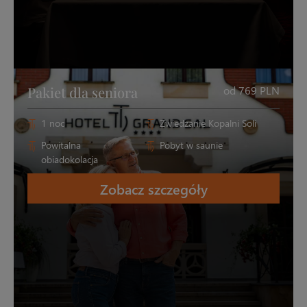
Pakiet dla seniora
od 769 PLN
1 noc
Zwiedzanie Kopalni Soli
Powitalna
Pobyt w saunie
obiadokolacja
Zobacz szczegóły