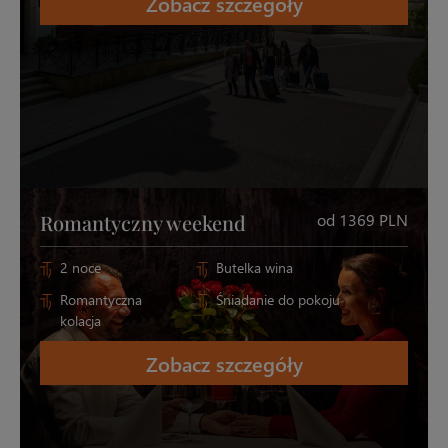
Zobacz szczegóły
Romantyczny weekend
od 1369 PLN
2 noce
Butelka wina
Romantyczna
Śniadanie do pokoju
kolacja
Zobacz szczegóły