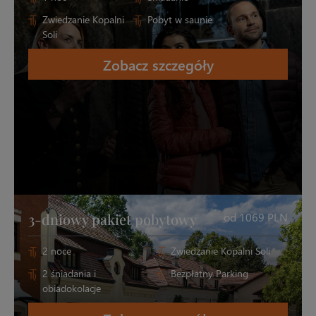
Zwiedzanie Kopalni
Pobyt w saunie
Soli
Zobacz szczegóły
3-dniowy pakiet pobytowy
od 1069 PLN
2 noce
Zwiedzanie Kopalni Soli
2 śniadania i
Bezpłatny Parking
obiadokolacje