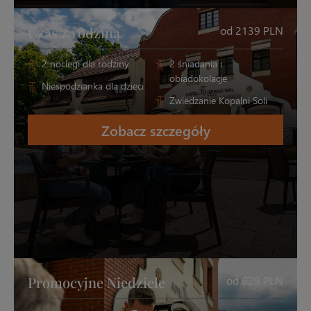
Czas z rodziną
od 2139 PLN
2 noclegi dla rodziny
2 śniadania i
obiadokolacje
Niespodzianka dla dzieci
Zwiedzanie Kopalni Soli
Zobacz szczegóły
Promocyjne Niedziele
od 629 PLN