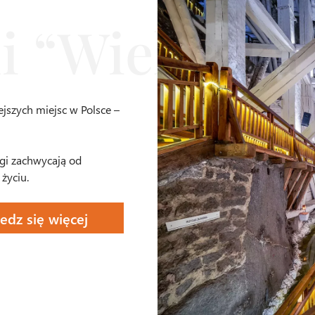
ejszych miejsc w Polsce –
gi zachwycają od
 życiu.
edz się więcej