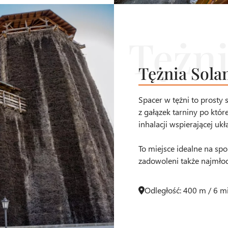
Tężnia Sola
Spacer w tężni to prosty
z gałązek tarniny po któ
inhalacji wspierającej u
To miejsce idealne na spo
zadowoleni także najmłods
Odległość: 400 m / 6 m