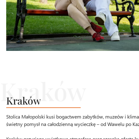
Kraków
Stolica Małopolski kusi bogactwem zabytków, muzeów i klimat
świetny pomysł na całodzienną wycieczkę – od Wawelu po Kaz
Kraków przyciąga wyjątkową atmosferą oraz szeroką ofertą kul