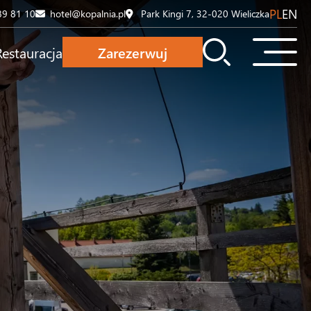
PL
EN
89 81 10
hotel@kopalnia.pl
Park Kingi 7, 32-020 Wieliczka
Restauracja
Zarezerwuj