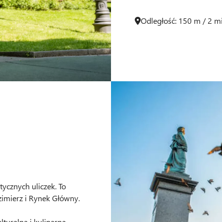
Odległość: 150 m / 2 m
ycznych uliczek. To
imierz i Rynek Główny.
turalną i kulinarną.