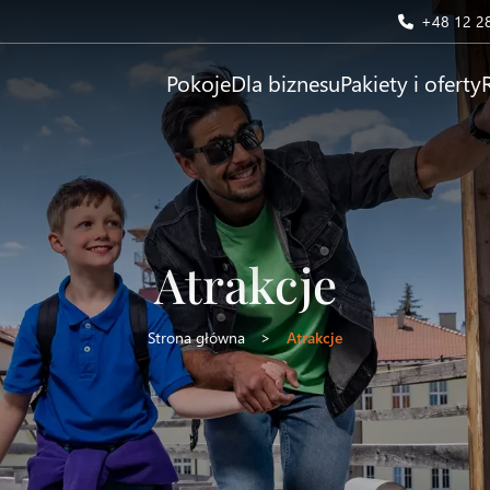
+48 12 2
Pokoje
Dla biznesu
Pakiety i oferty
Atrakcje
Strona główna
>
Atrakcje