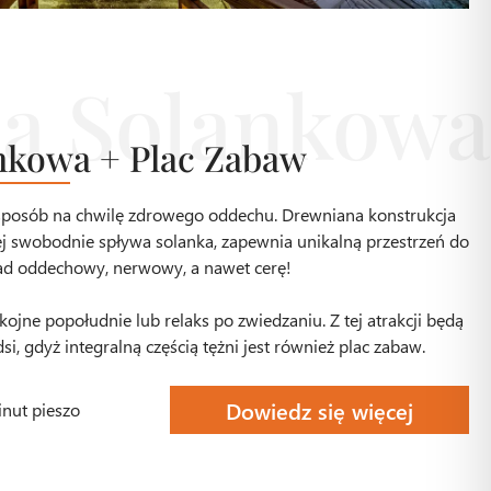
nkowa + Plac Zabaw
 sposób na chwilę zdrowego oddechu. Drewniana konstrukcja
rej swobodnie spływa solanka, zapewnia unikalną przestrzeń do
kład oddechowy, nerwowy, a nawet cerę!
kojne popołudnie lub relaks po zwiedzaniu. Z tej atrakcji będą
i, gdyż integralną częścią tężni jest również plac zabaw.
Dowiedz się więcej
inut pieszo