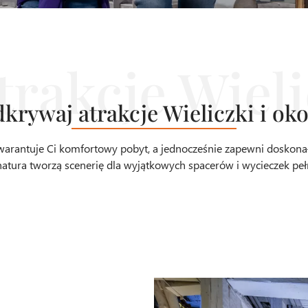
krywaj atrakcje Wieliczki i oko
gwarantuje Ci komfortowy pobyt, a jednocześnie zapewni doskonał
a i natura tworzą scenerię dla wyjątkowych spacerów i wycieczek pe