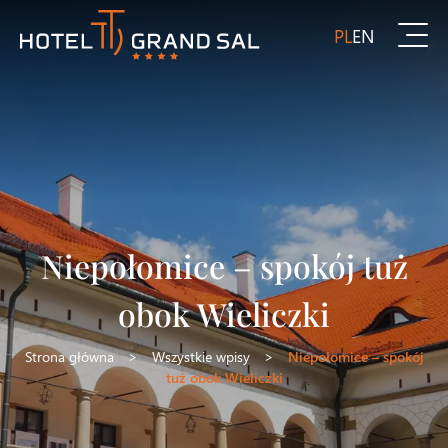
PL
EN
Niepołomice – spokój tuż
obok Wieliczki
Strona główna
>
Wszystkie wpisy
>
Niepołomice – spokój
tuż obok Wieliczki