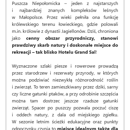
Puszcza Niepołomicka – jeden z najstarszych
i najbardziej znanych kompleksów leśnych
w Małopolsce. Przez wieki pełniła ona funkcję
królewskiego terenu łowieckiego, gdzie polowali
m.in. królowie z dynastii Jagiellonów. Dziś, chroniona
jako
cenny obszar przyrodniczy, stanowi
prawdziwy skarb natury i doskonałe miejsce do
rekreacji – tak blisko Hotelu Grand Sal
!
Wyznaczone szlaki piesze i rowerowe prowadzą
przez starodrzew i rezerwaty przyrody, w których
można podziwiać niezwykłą różnorodność roślin
i zwierząt. To teren zamieszkiwany przez dziki, sarny
czy liczne gatunki ptaków, a przy odrobinie szczęścia
można tam dostrzec jeszcze rzadsze gatunki
zwierząt. Spacer po puszczy pozwala poczuć ciszę
i oddech natury, z dala od miejskiego zgiełku.
W sezonie letnim ścieżki edukacyjne oraz punkty
odpoczynku czynią to
miejsce idealnym także dla