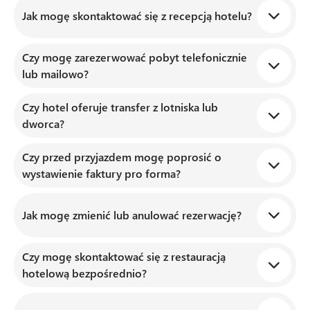
Jak mogę skontaktować się z recepcją hotelu?
Czy mogę zarezerwować pobyt telefonicznie
Recepcja jest dostępna całą dobę – możesz
lub mailowo?
zadzwonić, wysłać e-mail lub skorzystać
z formularza kontaktowego na stronie.
Czy hotel oferuje transfer z lotniska lub
Tak, rezerwacji dokonasz zarówno online, jak
dworca?
i kontaktując się bezpośrednio z naszym zespołem.
Czy przed przyjazdem mogę poprosić o
Na życzenie pomagamy w organizacji transportu –
wystawienie faktury pro forma?
zarówno prywatnego transferu, jak i wskazania
dogodnych połączeń komunikacyjnych.
Tak, wystarczy zgłosić taką potrzebę w trakcie
Jak mogę zmienić lub anulować rezerwację?
kontaktu z recepcją lub Działem Sprzedaży.
Czy mogę skontaktować się z restauracją
Zmiany i anulacje możliwe są zgodnie z warunkami
hotelową bezpośrednio?
wybranej oferty. Najszybszy sposób to bezpośredni
kontakt z recepcją.