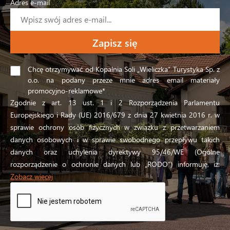
Adres e-mail
Chcę otrzymywać od Kopalnia Soli „Wieliczka” Turystyka Sp. z
o.o. na podany przeze mnie adres email materiały
promocyjno-reklamowe*
Zgodnie z art. 13 ust. 1 i 2 Rozporządzenia Parlamentu
Europejskiego i Rady (UE) 2016/679 z dnia 27 kwietnia 2016 r. w
sprawie ochrony osób fizycznych w związku z przetwarzaniem
danych osobowych i w sprawie swobodnego przepływu takich
danych oraz uchylenia dyrektywy 95/46/WE (Ogólne
rozporządzenie o ochronie danych lub „RODO”) informuję, iż:
Zobacz więcej