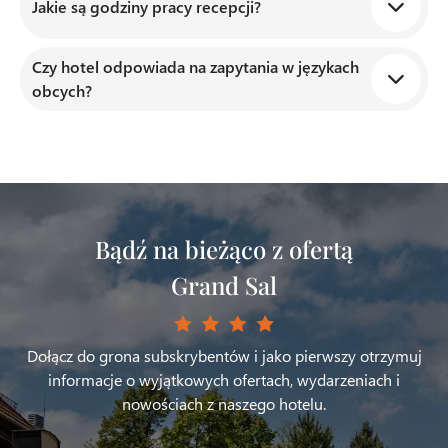
Tak, istnieje możliwość rezerwacji stolika lub złożenia
Jakie są godziny pracy recepcji?
zapytania o ofertę dla grup, kontaktując się
telefonicznie lub mailowo.
Czy hotel odpowiada na zapytania w językach
Recepcja działa 24/7, dzięki czemu jesteśmy
obcych?
dostępni o każdej porze dnia i nocy.
Tak, nasi pracownicy posługują się językiem
angielskim, a część personelu również niemieckim
i rosyjskim.
Bądź na bieżąco z ofertą
Grand Sal
Dołącz do grona subskrybentów i jako pierwszy otrzymuj
informacje o wyjątkowych ofertach, wydarzeniach i
nowościach z naszego hotelu.