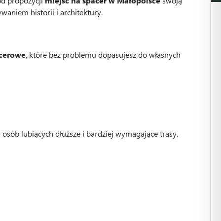
ód propozycji
miejsc na spacer w Małopolsce
swoją
aniem historii i architektury.
acerowe
, które bez problemu dopasujesz do własnych
 osób lubiących dłuższe i bardziej wymagające trasy.