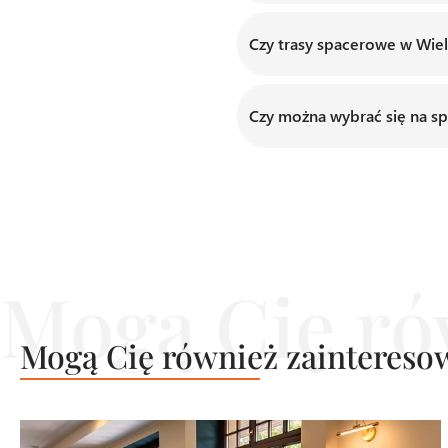
Jak najbardziej, ta lokaliza
w pobliżu Wieliczki pozwa
Czy trasy spacerowe w Wieli
Tak, wiele tras i alejek w 
pobytu chcą postawić na ak
Czy można wybrać się na s
Oczywiście. Okolice naszeg
akceptujemy psy do 10 kg 
Mogą Cię również zaintereso