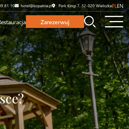
PL
EN
89 81 10
hotel@kopalnia.pl
Park Kingi 7, 32-020 Wieliczka
Restauracja
Zarezerwuj
sce?
?