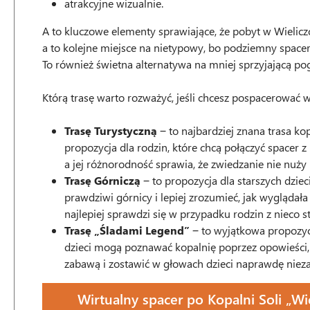
atrakcyjne wizualnie.
A to kluczowe elementy sprawiające, że pobyt w Wieliczc
a to kolejne miejsce na nietypowy, bo podziemny spacer!
To również świetna alternatywa na mniej sprzyjającą p
Którą trasę warto rozważyć, jeśli chcesz pospacerować 
Trasę Turystyczną
‒ to najbardziej znana trasa ko
propozycja dla rodzin, które chcą połączyć spacer 
a jej różnorodność sprawia, że zwiedzanie nie nuż
Trasę Górniczą
‒ to propozycja dla starszych dziec
prawdziwi górnicy i lepiej zrozumieć, jak wyglądała
najlepiej sprawdzi się w przypadku rodzin z nieco 
Trasę „Śladami Legend”
‒ to wyjątkowa propozycj
dzieci mogą poznawać kopalnię poprzez opowieści, 
zabawą i zostawić w głowach dzieci naprawdę nie
Wirtualny spacer po Kopalni Soli „Wi