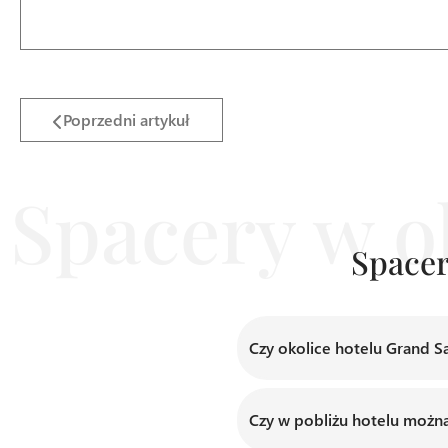
Poprzedni artykuł
Spacer
Czy okolice hotelu Grand Sa
Okolice naszego hotelu świ
wypoczynku. Jest to dobre 
Czy w pobliżu hotelu możn
Wieliczki.