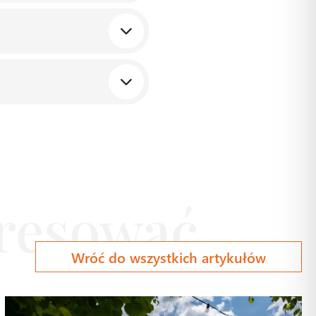
ze uliczki i trasy spacerowe
a dla osób, które podczas
ż warto podkreślić ‒
zie ze zwierzęciem.
Wróć do wszystkich artykułów