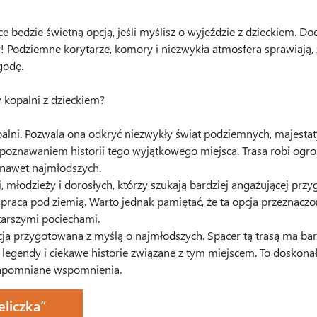
e będzie świetną opcją, jeśli myślisz o wyjeździe z dzieckiem. D
 Podziemne korytarze, komory i niezwykła atmosfera sprawiają, że
ogodę.
w kopalni z dzieckiem?
palni. Pozwala ona odkryć niezwykły świat podziemnych, majestaty
z poznawaniem historii tego wyjątkowego miejsca. Trasa robi ogro
y nawet najmłodszych.
i, młodzieży i dorosłych, którzy szukają bardziej angażującej prz
 praca pod ziemią. Warto jednak pamiętać, że ta opcja przeznaczon
starszymi pociechami.
a przygotowana z myślą o najmłodszych. Spacer tą trasą ma bard
legendy i ciekawe historie związane z tym miejscem. To doskonały
zapomniane wspomnienia.
eliczka”