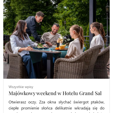
Wszystkie wpisy
Majówkowy weekend w Hotelu Grand Sal
Otwierasz oczy. Zza okna słychać świergot ptaków,
ciepłe promienie słońca delikatnie wkradają się do