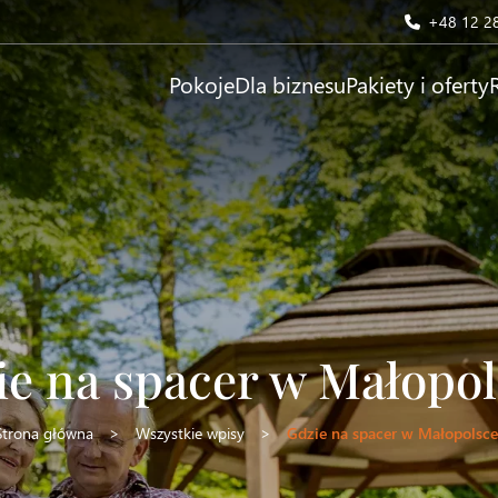
+48 12 2
Pokoje
Dla biznesu
Pakiety i oferty
ie na spacer w Małopol
Strona główna
>
Wszystkie wpisy
>
Gdzie na spacer w Małopolsce