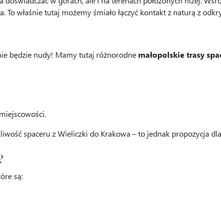
doświadczać w górach, ale i na terenach położonych niżej. Wśr
. To właśnie tutaj możemy śmiało łączyć kontakt z naturą z odkryw
nie będzie nudy! Mamy tutaj różnorodne
małopolskie trasy sp
miejscowości.
iwość spaceru z Wieliczki do Krakowa – to jednak propozycja dla
?
óre są: