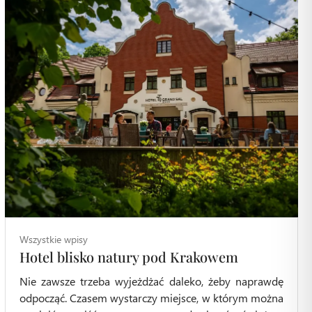
Wszystkie wpisy
Hotel blisko natury pod Krakowem
Nie zawsze trzeba wyjeżdżać daleko, żeby naprawdę
odpocząć. Czasem wystarczy miejsce, w którym można